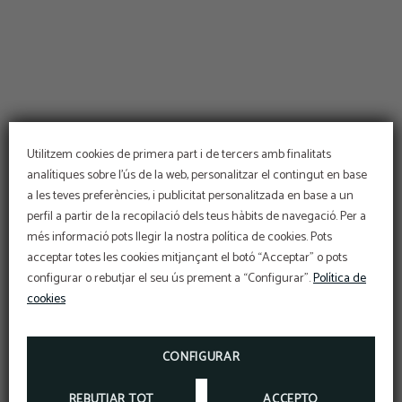
Utilitzem cookies de primera part i de tercers amb finalitats
analítiques sobre l’ús de la web, personalitzar el contingut en base
a les teves preferències, i publicitat personalitzada en base a un
perfil a partir de la recopilació dels teus hàbits de navegació. Per a
Cookies
més informació pots llegir la nostra política de cookies. Pots
PER A QUÈ LES UTILITZEM?
acceptar totes les cookies mitjançant el botó “Acceptar” o pots
Utilitzem cookies de primera part i de tercers per
a finalitats analítiques sobre l'ús del web,
configurar o rebutjar el seu ús prement a “Configurar”.
Política de
personalitzar el contingut en base a les vostres
preferències, i publicitat personalitzada sobre la
cookies
base d'un perfil a partir de la recopilació dels
PROMOCIÓ
vostres hàbits de navegació. Per a més
Packs Caldea
informació:
SI VOLEU DESCONNECTAR I RELAXAR-SE A CALDEA,
NO DUBTI EN CONÈIXER LES NOSTRES
PROMOCIONS.
CONFIGURAR
POLÍTICA DE COOKIES
MÉS INFO
REBUTJAR TOT
ACCEPTO