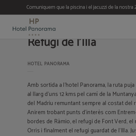
Comuniquem que la piscina i el jacuzzi de la nost
Refugi De L’Illa de l´Hotel Panorama a Escaldes. Web Oficial.
Refugi de l’Illa
Amb sortida a l’hotel Panorama, la ruta puj
al llarg d’uns 12 kms pel camí de la Muntanya
del Madriu remuntant sempre al costat del r
Anirem trobant punts d’interès com Entrem
bordes de Ràmio, el refugi de Font Verd, el r
Orris i finalment el refugi guardat de l’Illa. Ju