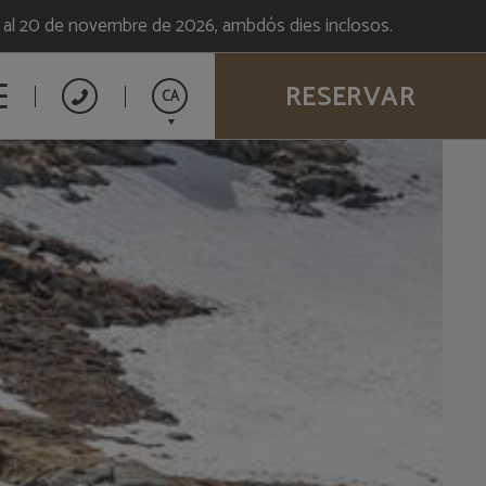
6 al 20 de novembre de 2026, ambdós dies inclosos.
RESERVAR
CA
Español
English
Français