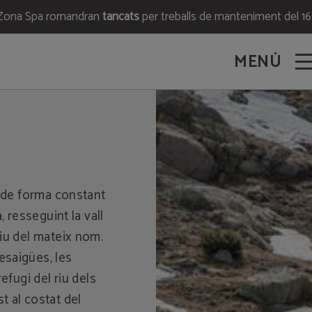
ra Zona Spa romandran
tancats
per treballs de manteniment del 1
MENÚ
a de forma constant
, resseguint la vall
iu del mateix nom.
esaigües, les
efugi del riu dels
st al costat del