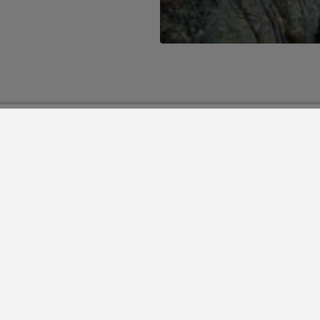
Utilitzarem les vostres dades pe
s i avantatges que
relacionades amb els nostres ser
a la nostra
política de privacitat
,
tractament i sobre la manera d'exe
supressió, entre d'altres. En prém
accepteu els termes i les condicio