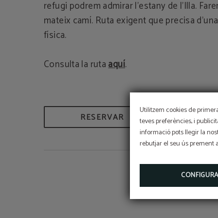
refugi podrem admirar l’estany de l’Illa. Far
mateix camí. Ruta exigent que precisa d’un
física.
Consulta la ruta
aquí
.
Utilitzem cookies de primera 
RESERVAR
teves preferències, i publici
informació pots llegir la nos
rebutjar el seu ús prement 
CONFIGUR