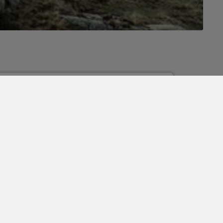
rsonals per informar-vos de novetats i promocions
veis. No compartim aquestes dades amb tercers i,
 hi trobareu informació addicional sobre aquest
rcir els vostres drets d'accés, rectificació i
er el botó "Subscriu-te", declareu que heu llegit i
ns de l'
avís legal
.