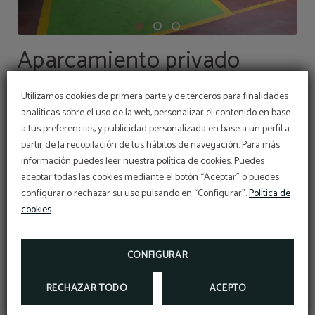
Aparcamiento privado
El Hotel Panorama, situado en la zona comercial de
Utilizamos cookies de primera parte y de terceros para finalidades
Andorra y muy cerca del centro de Andorra la Vella,
analíticas sobre el uso de la web, personalizar el contenido en base
ofrece
a tus preferencias, y publicidad personalizada en base a un perfil a
aparcamiento privado
para huéspedes con
partir de la recopilación de tus hábitos de navegación. Para más
servicio de aparcacoches gratuito. Las plazas son
Cookies
información puedes leer nuestra política de cookies. Puedes
limitadas y no es posible reservar con antelación.
En el
aceptar todas las cookies mediante el botón “Aceptar” o puedes
Utilizamos cookies de primera parte y de
aparcamiento hay, además, tres plazas con cargador
terceros para finalidades analíticas sobre el uso
configurar o rechazar su uso pulsando en “Configurar”.
Política de
de la web, personalizar el contenido en base a
tus preferencias, y publicidad personalizada en
de coches eléctricos
. Precio: coches 17€ por día,
cookies
base a un perfil a partir de la recopilación de tus
PROMOCIÓN
hábitos de navegación. Para más información:
motos 8.50€ por día (IGI incluido).
Packs Caldea
SI QUIERES DESCONECTAR Y RELAJARTE EN
CALDEA, NO DUDES EN CONOCER NUESTRAS
POLÍTICA DE COOKIES
PROMOCIONES.
CONFIGURAR
Consulta toda la información en nuestras
preguntas
MÁS INFO
frecuentes.
RECHAZAR TODO
ACEPTO