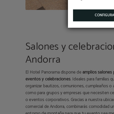
CONFIGUR
Salones y celebraci
Andorra
El Hotel Panorama dispone de
amplios salones 
eventos y celebraciones
. Ideales para familias 
organizar bautizos, comuniones, cumpleaños o an
como para grupos y empresas que necesiten ce
o eventos corporativos. Gracias a nuestra ubica
comercial de Andorra, combinarás comodidad u
entorno de montaña para que tu evento sea m