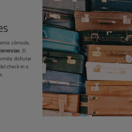
es
mente cómoda,
rtenencias
. El
ermite disfrutar
del check-in o
e.