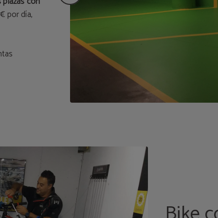
s plazas con
€ por día,
ntas
Bike c