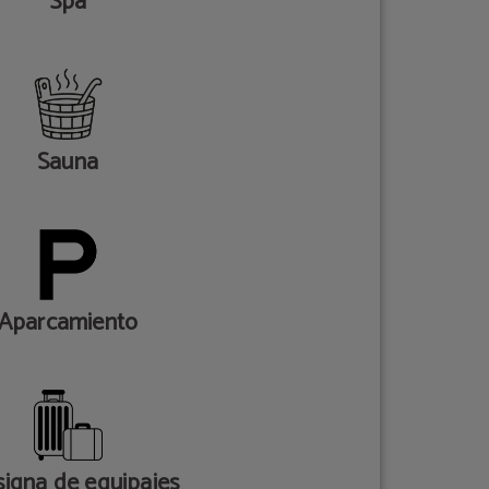
Spa
Sauna
Aparcamiento
igna de equipajes