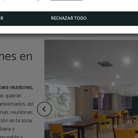
perfil a partir de la recopilación de tus hábitos de navegació
más información:
AR
RECHAZAR TODO
POLÍTICA DE COOKIES
ones en
para reuniones,
que quieran
iversarios, así
nas, reuniones
ción en la zona
rbana y
emorable y