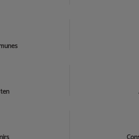
omunes
uten
nirs
Cons