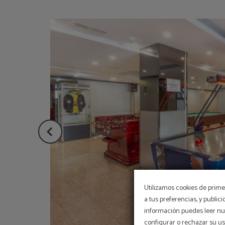
Utilizamos cookies de primer
a tus preferencias, y public
información puedes leer nue
configurar o rechazar su u