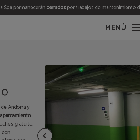
ona Spa permanecerán
cerrados
por trabajos de mantenimiento de
MENÚ
do
 de Andorra y
e
aparcamiento
oches gratuito.
r con